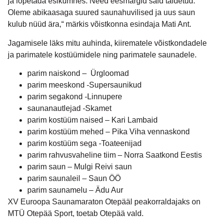
ja lõpetada esikümnes. Need eesmärgid said täidetud.
Oleme abikaasaga suured saunahuvilised ja uus saun
kulub nüüd ära,“ märkis võistkonna esindaja Mati Ant.
Jagamisele läks mitu auhinda, kiirematele võistkondadele
ja parimatele kostüümidele ning parimatele saunadele.
parim naiskond – Ürgloomad
parim meeskond -Supersaunikud
parim segakond -Linnupere
saunanautlejad -Skamet
parim kostüüm naised – Kari Lambaid
parim kostüüm mehed – Pika Viha vennaskond
parim kostüüm sega -Toateenijad
parim rahvusvaheline tiim – Norra Saatkond Eestis
parim saun – Mulgi Reivi saun
parim saunaleil – Saun ÖÖ
parim saunamelu – Ädu Aur
XV Euroopa Saunamaraton Otepääl peakorraldajaks on
MTÜ Otepää Sport, toetab Otepää vald.