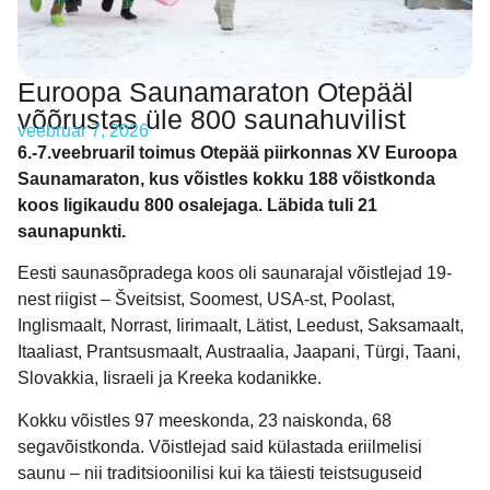
Euroopa Saunamaraton Otepääl
võõrustas üle 800 saunahuvilist
veebruar 7, 2026
6.-7.veebruaril toimus Otepää piirkonnas XV Euroopa
Saunamaraton, kus võistles kokku 188 võistkonda
koos ligikaudu 800 osalejaga. Läbida tuli 21
saunapunkti.
Eesti saunasõpradega koos oli saunarajal võistlejad 19-
nest riigist – Šveitsist, Soomest, USA-st, Poolast,
Inglismaalt, Norrast, Iirimaalt, Lätist, Leedust, Saksamaalt,
Itaaliast, Prantsusmaalt, Austraalia, Jaapani, Türgi, Taani,
Slovakkia, Iisraeli ja Kreeka kodanikke.
Kokku võistles 97 meeskonda, 23 naiskonda, 68
segavõistkonda. Võistlejad said külastada eriilmelisi
saunu – nii traditsioonilisi kui ka täiesti teistsuguseid