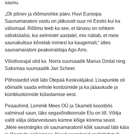
saunu.
„Oli põnev ja rõõmurohke päev. Huvi Euroopa
Saunamaratoni vastu on jätkuvalt suur nii Eestis kui ka
välismaal. Rõõmu teeb ka see, et tänavu on rohkem
väliskülalisi, kui eelmistel aastatel, mis näitab, et meie
saunakultuur kõnetab inimesi ka kaugemalt,“ ütles
saunamaratoni peakorraldaja Ago Arro.
Võistlusrajal olid ka Norra suursaadik Marius Dirdal ning
Saksmaa suursaadik Jan Scheer.
Põhistardid viidi läbi Otepää Keskväljakul. Lisapunkte oli
võimalik saada eriliste kostüümide ja ka jääaukude ja
kümblustünnide külastamise eest.
Peaauhind, Lemmik Mees OÜ ja Skameti koostöös
valminud saun, läks segavõistkonnale Elu on lill. Võitja
valiti välja üldarvestuses kümne kõige kiirema seast.
„Meie eesmärgiks oli saunamaratonil kõik saunad läbi käia