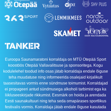
Euroopa Saunamaratoni korraldaja on MTÜ Otepää Sport
koostöös Otepää Vallavalitsuse ja sponsoritega. Kogu
kodulelehel toodud info osas jätab korraldaja endale õiguse
teha muudatuse ning informeerida osalejaid kirjalikult
taasesitavas vormis enne sündmuse toimumist. Korraldajad
ei propageeri antud sündmusega alkoholi tarbimist ega ka
liikluseeskirjade rikkumist. Eesmärk on hoida ja arendada
Eesti saunakultuuri ning teha seda omapärases sportlikus
festivalis vormis. Korraldaja jätab endale õiguse kasutada